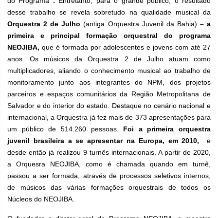
do Programa
.
Entretanto, para
o grande público, o resultado
desse trabalho se revela sobretudo na qualidade musical da
Orquestra 2 de Julho
(antiga Orquestra Juvenil da Bahia)
– a
primeira e principal formação orquestral do programa
NEOJIBA,
que é formada por adolescentes e jovens com até 27
anos. Os músicos da Orquestra 2 de Julho atuam como
multiplicadores, aliando o conhecimento musical ao trabalho de
monitoramento junto aos integrantes do NPM, dos projetos
parceiros e espaços comunitários da Região Metropolitana de
Salvador e do interior do estado. Destaque no cenário nacional e
internacional, a Orquestra já fez mais de 373 apresentações para
um público de 514.260 pessoas.
Foi a primeira orquestra
juvenil brasileira a se apresentar na Europa, em 2010,
e
desde então já realizou 9 turnês internacionais.
A partir de 2020,
a Orquesra NEOJIBA, como é chamada quando em turnê,
passou a ser formada, através de processos seletivos internos,
de músicos das várias formações orquestrais de todos os
Núcleos do NEOJIBA.