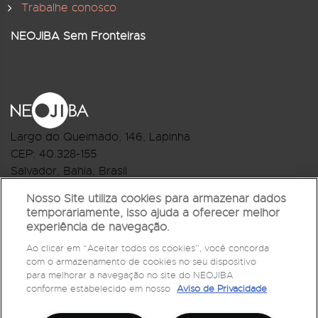
Trabalhe conosco
NEOJIBA Sem Fronteiras
Largo do Queimado, 146
, Lapinha
CEP:
40.328-155
Salvador, Bahia, Brasil
Telefone:(71) 3044-2959
Nosso Site utiliza cookies para armazenar dados
temporariamente, isso ajuda a oferecer melhor
R.Monte Castelo Nº 62, Bairro Barbalho
experiência de navegação.
CEP: 40.301-210
Ao clicar em “Aceitar todos os cookies”, você concorda
Salvador, Bahia, Brasil
com o armazenamento de cookies no seu dispositivo
Telefone:(71) 3032-1073
para melhorar a navegação no site do NEOJIBA
conforme estabelecido em nosso
Aviso de Privacidade