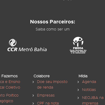
Nossos Parceiros:
Saiba como ser um
 Fazemos
Colabore
Mídia
ica e Ensino
Doe seu Imposto
Agenda
cal Coletivo
de renda
Notícias
eto Político
Empresas
NEOJIBA na
agógico
CPF na nota
imprensa