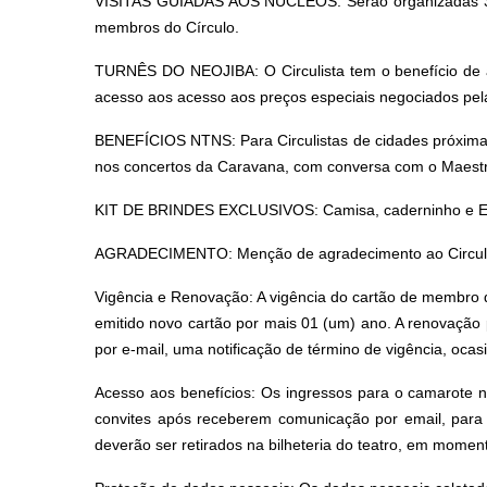
VISITAS GUIADAS AOS NÚCLEOS: Serão organizadas 3 ed
membros do Círculo.
TURNÊS DO NEOJIBA: O Circulista tem o benefício de 
acesso aos acesso aos preços especiais negociados pe
BENEFÍCIOS NTNS: Para Circulistas de cidades próximas
nos concertos da Caravana, com conversa com o Maestro
KIT DE BRINDES EXCLUSIVOS: Camisa, caderninho e Ec
AGRADECIMENTO: Menção de agradecimento ao Circulist
Vigência e Renovação: A vigência do cartão de membro 
emitido novo cartão por mais 01 (um) ano. A renovação
por e-mail, uma notificação de término de vigência, oca
Acesso aos benefícios: Os ingressos para o camarote n
convites após receberem comunicação por email, para
deverão ser retirados na bilheteria do teatro, em momen