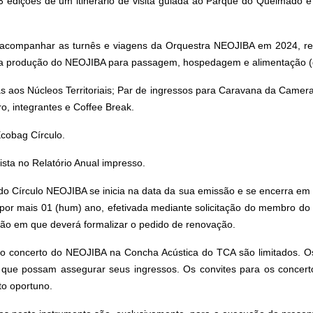
ições de um itinerário de visita guiada ao Parque do Queimado e 
acompanhar as turnês e viagens da Orquestra NEOJIBA em 2024, rec
la produção do NEOJIBA para passagem, hospedagem e alimentação (qu
 aos Núcleos Territoriais; Par de ingressos para Caravana da Camer
, integrantes e Coffee Break.
obag Círculo.
a no Relatório Anual impresso.
do Círculo NEOJIBA se inicia na data da sua emissão e se encerra e
 por mais 01 (hum) ano, efetivada mediante solicitação do membro do 
sião em que deverá formalizar o pedido de renovação.
o concerto do NEOJIBA na Concha Acústica do TCA são limitados. Os 
 que possam assegurar seus ingressos. Os convites para os concert
to oportuno.