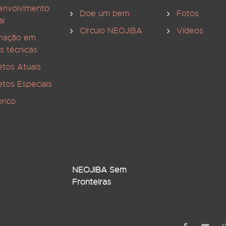
envolvimento
Doe um bem
Fotos
al
Círculo NEOJIBA
Vídeos
mação em
s técnicas
etos Atuais
etos Especiais
órico
NEOJIBA Sem
Fronteiras