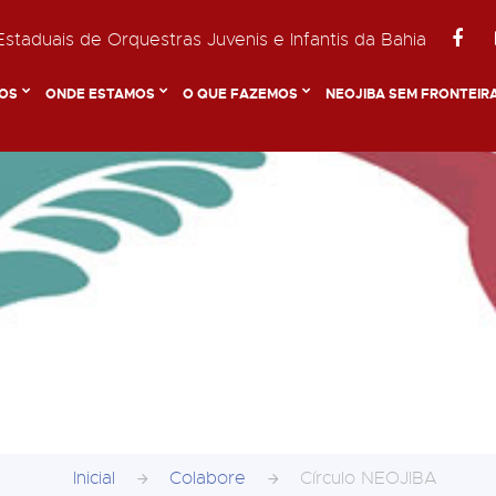
staduais de Orquestras Juvenis e Infantis da Bahia
OS
ONDE ESTAMOS
O QUE FAZEMOS
NEOJIBA SEM FRONTEIR
Inicial
Colabore
Círculo NEOJIBA