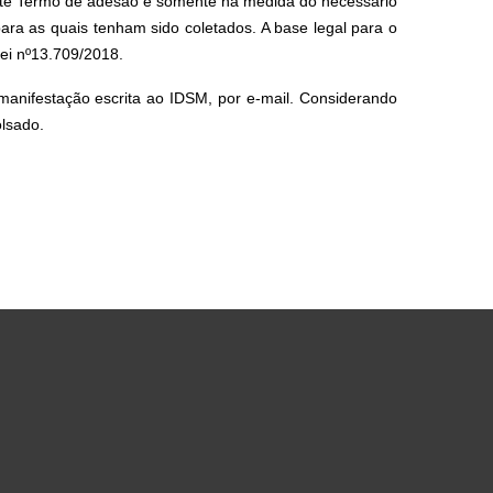
ente Termo de adesão e somente na medida do necessário
 para as quais tenham sido coletados. A base legal para o
Lei nº13.709/2018.
manifestação escrita ao IDSM, por e-mail. Considerando
olsado.