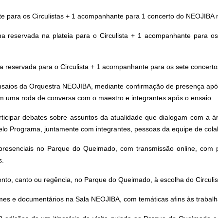
 os Circulistas + 1 acompanhante para 1 concerto do NEOJIBA na
servada na plateia para o Circulista + 1 acompanhante para os 
servada para o Circulista + 1 acompanhante para os sete concerto
saios da Orquestra NEOJIBA, mediante confirmação de presença após 
 em uma roda de conversa com o maestro e integrantes após o ensaio.
ipar debates sobre assuntos da atualidade que dialogam com a áre
pelo Programa, juntamente com integrantes, pessoas da equipe de col
enciais no Parque do Queimado, com transmissão online, com pale
s.
to, canto ou regência, no Parque do Queimado, à escolha do Circulis
mes e documentários na Sala NEOJIBA, com temáticas afins às trabal