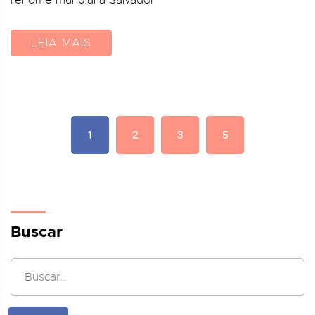
renome mundial a Salvador
LEIA MAIS
1
2
3
5
Buscar