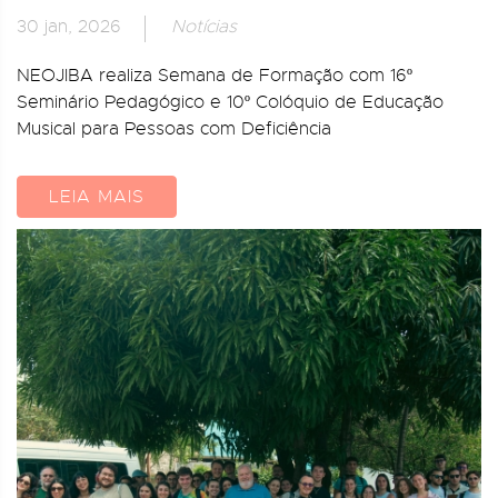
30 jan, 2026
Notícias
NEOJIBA realiza Semana de Formação com 16º
Seminário Pedagógico e 10º Colóquio de Educação
Musical para Pessoas com Deficiência
LEIA MAIS