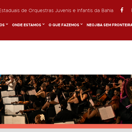
staduais de Orquestras Juvenis e Infantis da Bahia
OS
ONDE ESTAMOS
O QUE FAZEMOS
NEOJIBA SEM FRONTEIR