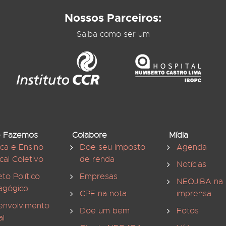
Nossos Parceiros:
Saiba como ser um
 Fazemos
Colabore
Mídia
ica e Ensino
Doe seu Imposto
Agenda
cal Coletivo
de renda
Notícias
eto Político
Empresas
NEOJIBA na
agógico
CPF na nota
imprensa
envolvimento
Doe um bem
Fotos
al