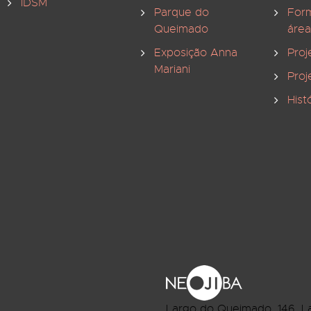
IDSM
Parque do
For
Queimado
área
Exposição Anna
Proj
Mariani
Proj
Hist
Largo do Queimado, 146
, L