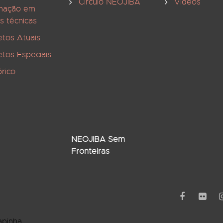
Círculo NEOJIBA
Vídeos
mação em
s técnicas
etos Atuais
etos Especiais
órico
NEOJIBA Sem
Fronteiras
apinha