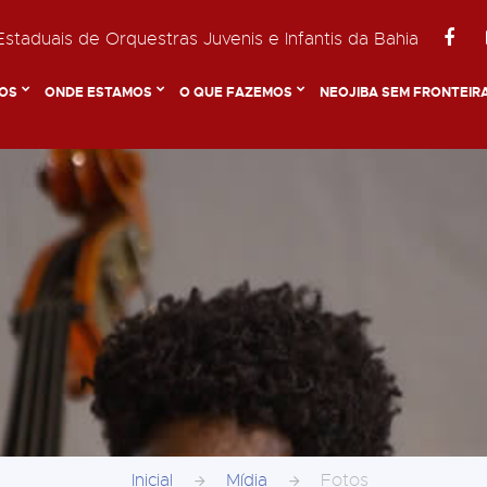
staduais de Orquestras Juvenis e Infantis da Bahia
OS
ONDE ESTAMOS
O QUE FAZEMOS
NEOJIBA SEM FRONTEIR
Inicial
Mídia
Fotos