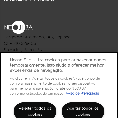
Largo do Queimado, 146
, Lapinha
CEP:
40.328-155
Salvador, Bahia, Brasil
Telefone:(71) 3044-2959
Nosso Site utiliza cookies para armazenar dados
temporariamente, isso ajuda a oferecer melhor
R.Monte Castelo Nº 62, Bairro Barbalho
experiência de navegação.
CEP: 40.301-210
Ao clicar em “Aceitar todos os cookies”, você concorda
Salvador, Bahia, Brasil
com o armazenamento de cookies no seu dispositivo
Telefone:(71) 3032-1073
para melhorar a navegação no site do NEOJIBA
conforme estabelecido em nosso
Aviso de Privacidade
Rejeitar todos os
Aceitar todos os
cookies
cookies