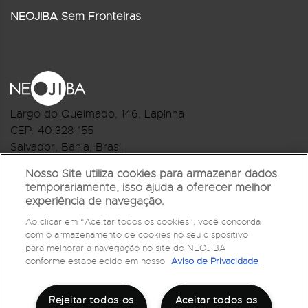
NEOJIBA Sem Fronteiras
Largo do Queimado, 146
, Lapinha
CEP:
40.328-155
Salvador, Bahia, Brasil
Telefone:(71) 3044-2959
Nosso Site utiliza cookies para armazenar dados
temporariamente, isso ajuda a oferecer melhor
R.Monte Castelo Nº 62, Bairro Barbalho
experiência de navegação.
CEP: 40.301-210
Ao clicar em “Aceitar todos os cookies”, você concorda
Salvador, Bahia, Brasil
com o armazenamento de cookies no seu dispositivo
Telefone:(71) 3032-1073
para melhorar a navegação no site do NEOJIBA
conforme estabelecido em nosso
Aviso de Privacidade
Rejeitar todos os
Aceitar todos os