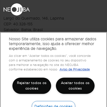
Largo do Queimado, 146
, Lapinha
CEP:
40.328-155
Salvador, Bahia, Brasil
Telefone:(71) 3044-2959
Nosso Site utiliza cookies para armazenar dados
temporariamente, isso ajuda a oferecer melhor
R.Monte Castelo Nº 62, Bairro Barbalho
experiência de navegação.
CEP: 40.301-210
Ao clicar em “Aceitar todos os cookies”, você concorda
Salvador, Bahia, Brasil
com o armazenamento de cookies no seu dispositivo
Telefone:(71) 3032-1073
para melhorar a navegação no site do NEOJIBA
conforme estabelecido em nosso
Aviso de Privacidade
Rejeitar todos os
Aceitar todos os
cookies
cookies
Definições de cookies