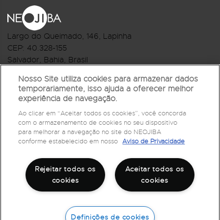
Largo do Queimado, 146
, Lapinha
CEP:
40.328-155
Salvador, Bahia, Brasil
Telefone:(71) 3044-2959
Nosso Site utiliza cookies para armazenar dados
temporariamente, isso ajuda a oferecer melhor
R.Monte Castelo Nº 62, Bairro Barbalho
experiência de navegação.
CEP: 40.301-210
Ao clicar em “Aceitar todos os cookies”, você concorda
Salvador, Bahia, Brasil
com o armazenamento de cookies no seu dispositivo
Telefone:(71) 3032-1073
para melhorar a navegação no site do NEOJIBA
conforme estabelecido em nosso
Aviso de Privacidade
Rejeitar todos os
Aceitar todos os
cookies
cookies
Definições de cookies