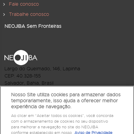
Fale conosco
Trabalhe conosco
NEOJIBA Sem Fronteiras
Largo do Queimado, 146
, Lapinha
CEP:
40.328-155
Salvador, Bahia, Brasil
Telefone:(71) 3044-2959
Nosso Site utiliza cookies para armazenar dados
temporariamente, isso ajuda a oferecer melhor
R.Monte Castelo Nº 62, Bairro Barbalho
experiência de navegação.
CEP: 40.301-210
Ao clicar em “Aceitar todos os cookies”, você concorda
Salvador, Bahia, Brasil
com o armazenamento de cookies no seu dispositivo
Telefone:(71) 3032-1073
para melhorar a navegação no site do NEOJIBA
conforme estabelecido em nosso
Aviso de Privacidade