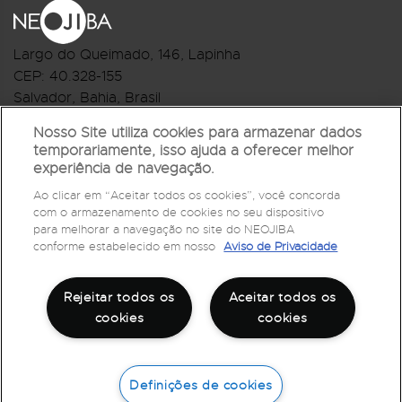
Largo do Queimado, 146
, Lapinha
CEP:
40.328-155
Salvador, Bahia, Brasil
Telefone:(71) 3044-2959
Nosso Site utiliza cookies para armazenar dados
temporariamente, isso ajuda a oferecer melhor
R.Monte Castelo Nº 62, Bairro Barbalho
experiência de navegação.
CEP: 40.301-210
Ao clicar em “Aceitar todos os cookies”, você concorda
Salvador, Bahia, Brasil
com o armazenamento de cookies no seu dispositivo
Telefone:(71) 3032-1073
para melhorar a navegação no site do NEOJIBA
conforme estabelecido em nosso
Aviso de Privacidade
Rejeitar todos os
Aceitar todos os
cookies
cookies
Definições de cookies
©
2026
Todos os direitos reservados