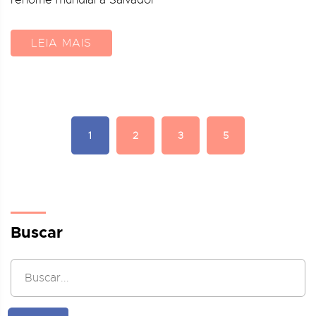
renome mundial a Salvador
LEIA MAIS
1
2
3
5
Buscar