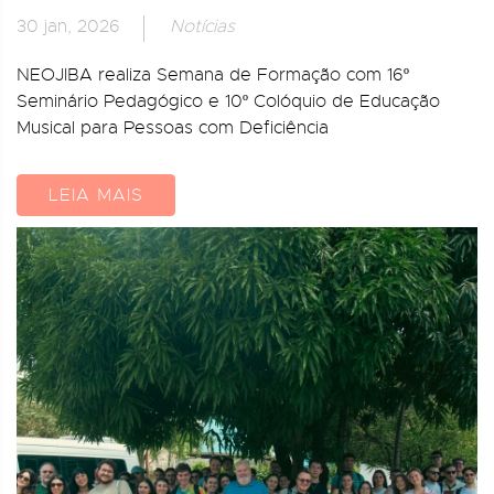
30 jan, 2026
Notícias
NEOJIBA realiza Semana de Formação com 16º
Seminário Pedagógico e 10º Colóquio de Educação
Musical para Pessoas com Deficiência
LEIA MAIS