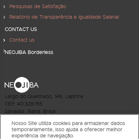
Pesquisas de Satisfação
Relatório de Transparência e Igualdade Salarial
CONTACT US
Contact us
NEOJIBA Borderless
Largo do Queimado, 146
, Lapinha
CEP:
40.328-155
Salvador, Bahia, Brasil
Telefone:(71) 3044-2959
Nosso Site utiliza cookies para armazenar dados
temporariamente, isso ajuda a oferecer melhor
R.Monte Castelo Nº 62, Bairro Barbalho
experiência de navegação.
CEP: 40.301-210