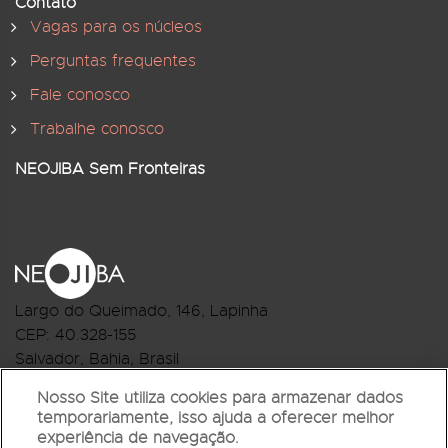
Contato
Vagas para os núcleos
Perguntas frequentes
Fale conosco
Trabalhe conosco
NEOJIBA Sem Fronteiras
Largo do Queimado, 146
, Lapinha
CEP:
40.328-155
Salvador, Bahia, Brasil
Telefone:(71) 3044-2959
Nosso Site utiliza cookies para armazenar dados
temporariamente, isso ajuda a oferecer melhor
R.Monte Castelo Nº 62, Bairro Barbalho
experiência de navegação.
CEP: 40.301-210