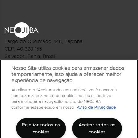
Largo do Queimado, 146
, Lapinha
CEP:
40.328-155
Salvador, Bahia, Brasil
Telefone:(71) 3044-2959
Nosso Site utiliza cookies para armazenar dados
temporariamente, isso ajuda a oferecer melhor
R.Monte Castelo Nº 62, Bairro Barbalho
experiência de navegação.
CEP: 40.301-210
Ao clicar em “Aceitar todos os cookies”, você concorda
Salvador, Bahia, Brasil
com o armazenamento de cookies no seu dispositivo
Telefone:(71) 3032-1073
para melhorar a navegação no site do NEOJIBA
conforme estabelecido em nosso
Aviso de Privacidade
Rejeitar todos os
Aceitar todos os
cookies
cookies