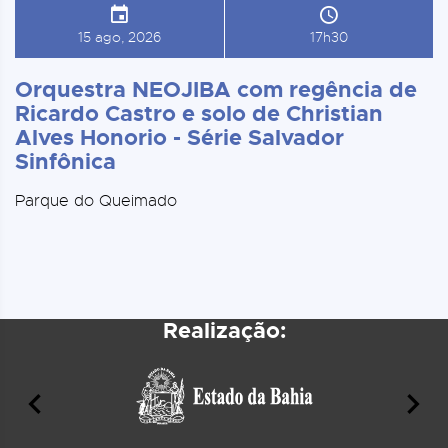
15 ago, 2026
17h30
Orquestra NEOJIBA com regência de
Ricardo Castro e solo de Christian
Alves Honorio - Série Salvador
Sinfônica
Parque do Queimado
Realização: