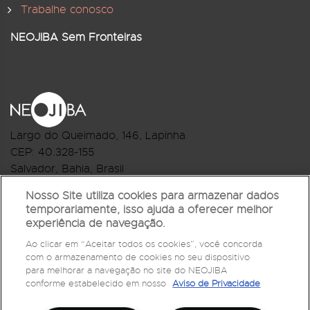
Trabalhe conosco
NEOJIBA Sem Fronteiras
Largo do Queimado, 146
, Lapinha
CEP:
40.328-155
Salvador, Bahia, Brasil
Telefone:(71) 3044-2959
Nosso Site utiliza cookies para armazenar dados
temporariamente, isso ajuda a oferecer melhor
R.Monte Castelo Nº 62, Bairro Barbalho
experiência de navegação.
CEP: 40.301-210
Ao clicar em “Aceitar todos os cookies”, você concorda
Salvador, Bahia, Brasil
com o armazenamento de cookies no seu dispositivo
Telefone:(71) 3032-1073
para melhorar a navegação no site do NEOJIBA
conforme estabelecido em nosso
Aviso de Privacidade