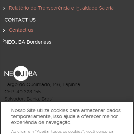
Relatório de Transparência e Igualdade Salarial
CONTACT US
Contact us
NEOJIBA Borderless
Largo do Queimado, 146
, Lapinha
CEP:
40.328-155
Salvador, Bahia, Brasil
Telefone:(71) 3044-2959
Nosso Site utiliza cookies para armazenar dados
temporariamente, isso ajuda a oferecer melhor
R.Monte Castelo Nº 62, Bairro Barbalho
experiência de navegação.
CEP: 40.301-210
Ao clicar em “Aceitar todos os cookies”, você concorda
Salvador, Bahia, Brasil