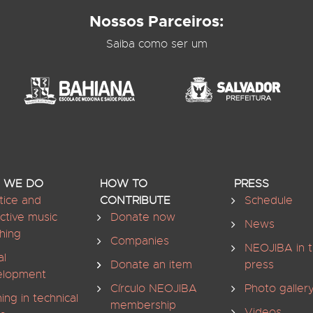
Nossos Parceiros:
Saiba como ser um
 WE DO
HOW TO
PRESS
tice and
CONTRIBUTE
Schedule
ective music
Donate now
News
hing
Companies
NEOJIBA in 
al
Donate an item
press
elopment
Círculo NEOJIBA
Photo galler
ning in technical
membership
Videos