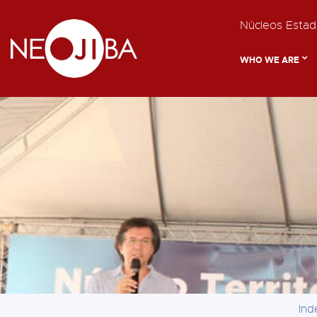
Núcleos Estadu
WHO WE ARE
In