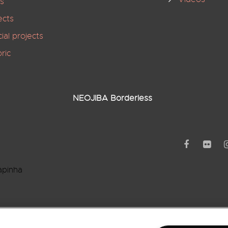
s
ects
ial projects
oric
NEOJIBA Borderless
apinha
rro Barbalho