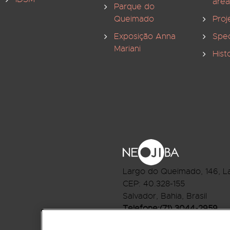
area
Parque do
Queimado
Proj
Exposição Anna
Spec
Mariani
Hist
Largo do Queimado, 146
, L
CEP:
40.328-155
Salvador, Bahia, Brasil
Telefone:(71) 3044-2959
R.Monte Castelo Nº 62, Bai