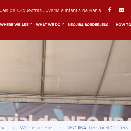
ais de Orquestras Juvenis e Infantis da Bahia
WHERE WE ARE
WHAT WE DO
NEOJIBA BORDERLESS
HOW TO
dex
Where we are
NEOJIBA Territorial Centers