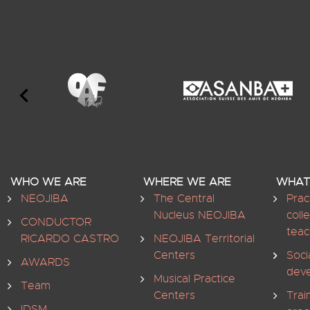
WHO WE ARE
WHERE WE ARE
WHAT
NEOJIBA
The Central
Prac
Nucleus NEOJIBA
coll
CONDUCTOR
teac
RICARDO CASTRO
NEOJIBA Territorial
Centers
Soci
AWARDS
dev
Musical Practice
Team
Centers
Trai
IDSM