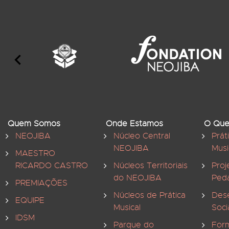
Quem Somos
Onde Estamos
O Que
NEOJIBA
Núcleo Central
Prát
NEOJIBA
Musi
MAESTRO
RICARDO CASTRO
Núcleos Territoriais
Proj
do NEOJIBA
Ped
PREMIAÇÕES
Núcleos de Prática
Des
EQUIPE
Musical
Soci
IDSM
Parque do
For