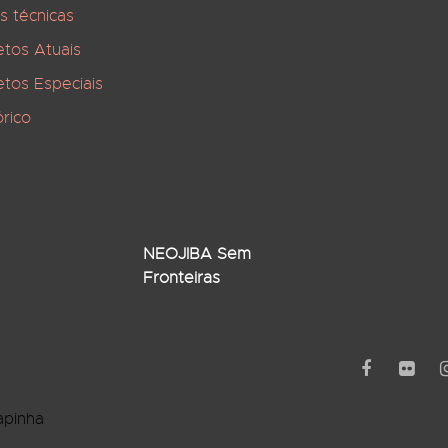
s técnicas
etos Atuais
etos Especiais
órico
NEOJIBA Sem
Fronteiras
apinha