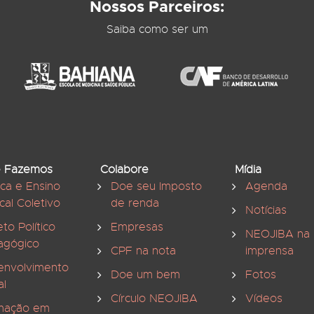
Nossos Parceiros:
Saiba como ser um
 Fazemos
Colabore
Mídia
ica e Ensino
Doe seu Imposto
Agenda
cal Coletivo
de renda
Notícias
eto Político
Empresas
NEOJIBA na
agógico
CPF na nota
imprensa
envolvimento
Doe um bem
Fotos
al
Círculo NEOJIBA
Vídeos
mação em