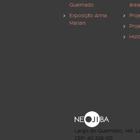
Queimado
área
Exposição Anna
Proj
Mariani
Proj
Hist
Largo do Queimado, 146
, L
CEP:
40.328-155