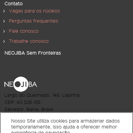
Contato
Vagas para os núcleos
Perguntas frequentes
Fale conosco
Trabalhe conosco
NEOJIBA Sem Fronteiras
Largo do Queimado, 146
, Lapinha
CEP:
40.328-155
Salvador, Bahia, Brasil
Telefone:(71) 3044-2959
Nosso Site utiliza cookies para armazenar dados
temporariamente, isso ajuda a oferecer melhor
R.Monte Castelo Nº 62, Bairro Barbalho