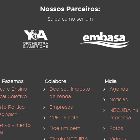
Nossos Parceiros:
Saiba como ser um
 Fazemos
Colabore
Mídia
ica e Ensino
Doe seu Imposto
Agenda
cal Coletivo
de renda
Notícias
eto Político
Empresas
NEOJIBA na
agógico
CPF na nota
imprensa
envolvimento
Doe um bem
Fotos
al
Círculo NEOJIBA
Vídeos