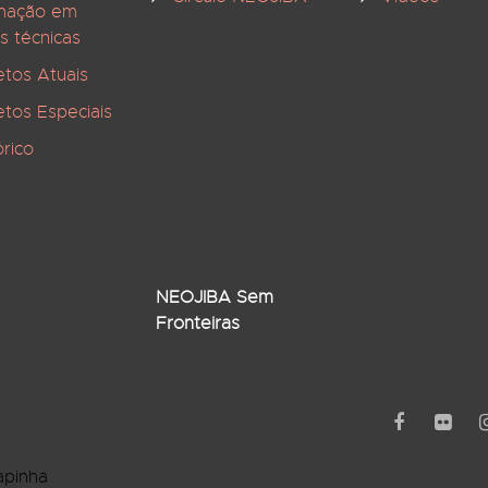
mação em
s técnicas
etos Atuais
etos Especiais
órico
NEOJIBA Sem
Fronteiras
apinha