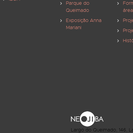
Parque do
For
Queimado
área
Exposição Anna
Proj
Mariani
Proj
Hist
Largo do Queimado, 146
, L