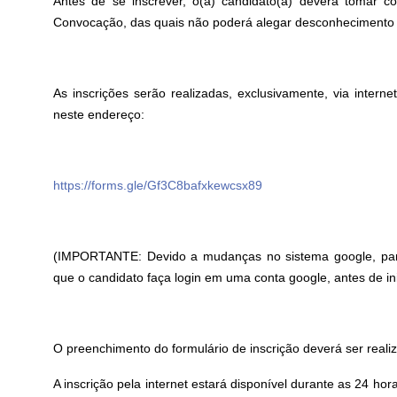
Antes de se inscrever, o(a) candidato(a) deverá tomar 
Convocação, das quais não poderá alegar desconhecimento
As inscrições serão realizadas, exclusivamente, via intern
neste endereço:
https://forms.gle/Gf3C8bafxkewcsx89
(IMPORTANTE: Devido a mudanças no sistema google, para 
que o candidato faça login em uma conta google, antes de in
O preenchimento do formulário de inscrição deverá ser real
A inscrição pela internet estará disponível durante as 24 ho