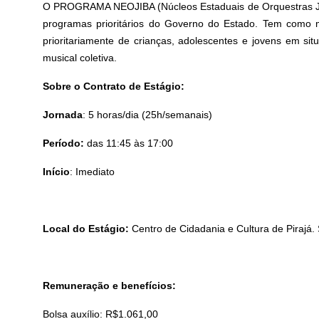
O PROGRAMA NEOJIBA (Núcleos Estaduais de Orquestras Juv
programas prioritários do Governo do Estado. Tem como m
prioritariamente de crianças, adolescentes e jovens em sit
musical coletiva.
Sobre o Contrato de Estágio:
Jornada
: 5 horas/dia (25h/semanais)
Período:
das 11:45 às 17:00
Início
: Imediato
Local do Estágio:
Centro de Cidadania e Cultura de Pirajá. 
Remuneração e benefícios:
Bolsa auxílio: R$1.061,00