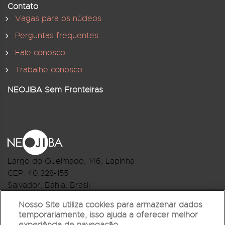
Contato
Vagas para os núcleos
Perguntas frequentes
Fale conosco
Trabalhe conosco
NEOJIBA Sem Fronteiras
Largo do Queimado, 146
, Lapinha
CEP:
40.328-155
Salvador, Bahia, Brasil
Telefone:(71) 3044-2959
Nosso Site utiliza cookies para armazenar dados
temporariamente, isso ajuda a oferecer melhor
R.Monte Castelo Nº 62, Bairro Barbalho