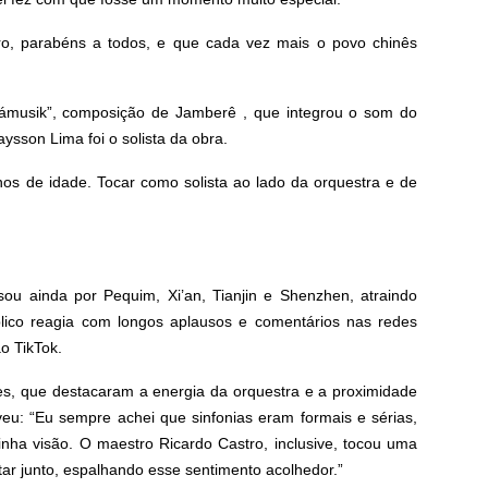
ro, parabéns a todos, e que cada vez mais o povo chinês
ámusik”, composição de Jamberê , que integrou o som do
ysson Lima foi o solista da obra.
os de idade. Tocar como solista ao lado da orquestra e de
ou ainda por Pequim, Xi’an, Tianjin e Shenzhen, atraindo
blico reagia com longos aplausos e comentários nas redes
o TikTok.
es, que destacaram a energia da orquestra e a proximidade
eu: “Eu sempre achei que sinfonias eram formais e sérias,
ha visão. O maestro Ricardo Castro, inclusive, tocou uma
ar junto, espalhando esse sentimento acolhedor.”