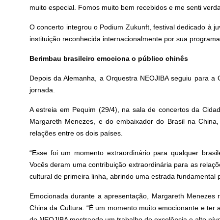
muito especial. Fomos muito bem recebidos e me senti verda
O concerto integrou o Podium Zukunft, festival dedicado à ju
instituição reconhecida internacionalmente por sua programaç
Berimbau brasileiro emociona o público chinês
Depois da Alemanha, a Orquestra NEOJIBA seguiu para a
jornada.
A estreia em Pequim (29/4), na sala de concertos da Cidad
Margareth Menezes, e do embaixador do Brasil na China, 
relações entre os dois países.
“Esse foi um momento extraordinário para qualquer brasile
Vocês deram uma contribuição extraordinária para as relaçõ
cultural de primeira linha, abrindo uma estrada fundamental 
Emocionada durante a apresentação, Margareth Menezes res
China da Cultura. “É um momento muito emocionante e ter aq
do NEOJIBA mostrando um trabalho de excelência e alto nív