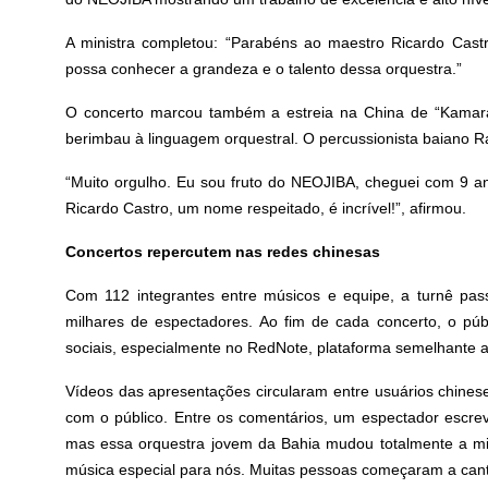
A ministra completou: “Parabéns ao maestro Ricardo Cast
possa conhecer a grandeza e o talento dessa orquestra.”
O concerto marcou também a estreia na China de “Kamar
berimbau à linguagem orquestral. O percussionista baiano Ra
“Muito orgulho. Eu sou fruto do NEOJIBA, cheguei com 9 an
Ricardo Castro, um nome respeitado, é incrível!”, afirmou.
Concertos repercutem nas redes chinesas
Com 112 integrantes entre músicos e equipe, a turnê pass
milhares de espectadores. Ao fim de cada concerto, o pú
sociais, especialmente no RedNote, plataforma semelhante a
Vídeos das apresentações circularam entre usuários chines
com o público. Entre os comentários, um espectador escrev
mas essa orquestra jovem da Bahia mudou totalmente a min
música especial para nós. Muitas pessoas começaram a cant