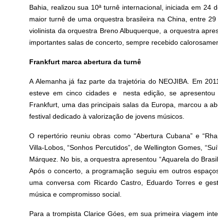
Bahia, realizou sua 10ª turnê internacional, iniciada em 24
maior turnê de uma orquestra brasileira na China, entre 29
violinista da orquestra Breno Albuquerque, a orquestra a
importantes salas de concerto, sempre recebido calorosamen
Frankfurt marca abertura da turnê
A Alemanha já faz parte da trajetória do NEOJIBA. Em 201
esteve em cinco cidades e nesta edição, se apresentou 
Frankfurt, uma das principais salas da Europa, marcou a a
festival dedicado à valorização de jovens músicos.
O repertório reuniu obras como “Abertura Cubana” e “Rhap
Villa-Lobos, “Sonhos Percutidos”, de Wellington Gomes, “Suí
Márquez. No bis, a orquestra apresentou “Aquarela do Brasil
Após o concerto, a programação seguiu em outros espaço
uma conversa com Ricardo Castro, Eduardo Torres e gestor
música e compromisso social.
Para a trompista Clarice Góes, em sua primeira viagem inte