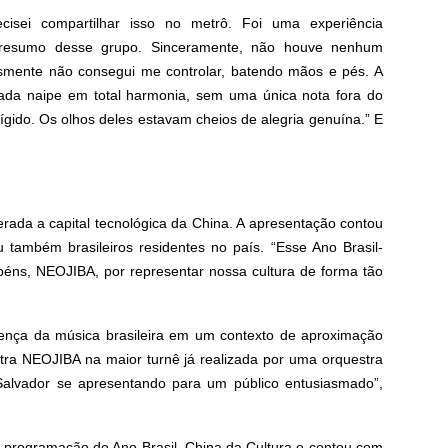
cisei compartilhar isso no metrô. Foi uma experiência
u resumo desse grupo. Sinceramente, não houve nenhum
esmente não consegui me controlar, batendo mãos e pés. A
 cada naipe em total harmonia, sem uma única nota fora do
 rígido. Os olhos deles estavam cheios de alegria genuína.” E
rada a capital tecnológica da China. A apresentação contou
ambém brasileiros residentes no país. “Esse Ano Brasil-
abéns, NEOJIBA, por representar nossa cultura de forma tão
ença da música brasileira em um contexto de aproximação
stra NEOJIBA na maior turnê já realizada por uma orquestra
de Salvador se apresentando para um público entusiasmado”,
 a programação do Ano Brasil–China da Cultura e contou com