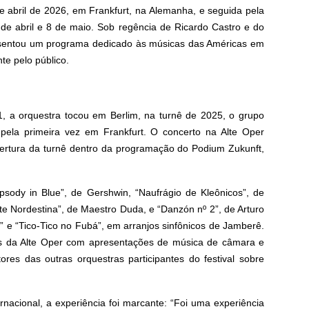
 de abril de 2026, em Frankfurt, na Alemanha, e seguida pela
 de abril e 8 de maio.
Sob regência de Ricardo Castro e do
presentou um programa dedicado às músicas das Américas em
te pelo público.
1, a orquestra tocou em Berlim, na turnê de 2025, o grupo
pela primeira vez em Frankfurt. O concerto na Alte Oper
bertura da turnê dentro da programação do Podium Zukunft,
sody in Blue”, de Gershwin, “Naufrágio de Kleônicos”, de
te Nordestina”, de Maestro Duda, e “Danzón nº 2”, de Arturo
” e “Tico-Tico no Fubá”, em arranjos sinfônicos de Jamberê.
s da Alte Oper com apresentações de música de câmara e
es das outras orquestras participantes do festival sobre
rnacional, a experiência foi marcante: “Foi uma experiência