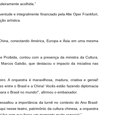
deiramente acolhida.”
ventude e integralmente financiado pela Alte Oper Frankfurt,
ão artística.
 China, conectando América, Europa e Ásia em uma mesma
e Proibida, contou com a presença da ministra da Cultura,
Marcos Galvão, que destacou o impacto da iniciativa nas
iro. A orquestra é maravilhosa, madura, criativa e genial!
es entre o Brasil e a China! Vocês estão fazendo diplomacia
para o Brasil no mundo!”, afirmou o embaixador.
saltou a importância da turnê no contexto do Ano Brasil-
ui nesse teatro, patrimônio da cultura chinesa, a orquestra
el fez com que fosse um momento muito especial.”