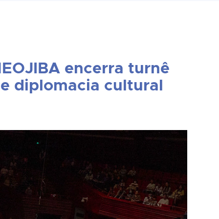
NEOJIBA encerra turnê
e diplomacia cultural