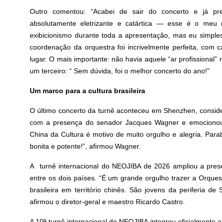
Outro comentou: “Acabei de sair do concerto e já pre
absolutamente eletrizante e catártica — esse é o me
exibicionismo durante toda a apresentação, mas eu simpl
coordenação da orquestra foi incrivelmente perfeita, com
lugar. O mais importante: não havia aquele “ar profissional”
um terceiro: “ Sem dúvida, foi o melhor concerto do ano!”
Um marco para a cultura brasileira
O último concerto da turnê aconteceu em Shenzhen, conside
com a presença do senador Jacques Wagner e emocionou t
China da Cultura é motivo de muito orgulho e alegria. Par
bonita e potente!”, afirmou Wagner.
A turnê internacional do NEOJIBA de 2026 ampliou a pres
entre os dois países. “É um grande orgulho trazer a Orque
brasileira em território chinês. São jovens da periferia 
afirmou o diretor-geral e maestro Ricardo Castro.
A 10ª turnê internacional do NEOJIBA integrou oficialmente