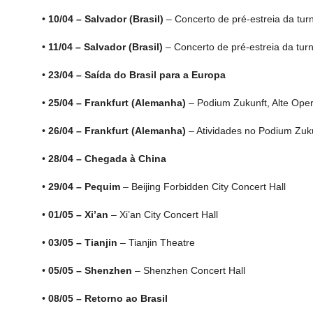
•
10/04 – Salvador (Brasil)
– Concerto de pré-estreia da tu
•
11/04 – Salvador (Brasil)
– Concerto de pré-estreia da tu
•
23/04 – Saída do Brasil para a Europa
•
25/04 –
Frankfurt (Alemanha)
– Podium Zukunft, Alte Oper
•
26/04 –
Frankfurt (Alemanha)
– Atividades no Podium Zuk
•
28/04 – Chegada à China
•
29/04 – Pequim
– Beijing Forbidden City Concert Hall
•
01/05 – Xi
’
an
– Xi
’
an City Concert Hall
•
03/05 – Tianjin
– Tianjin Theatre
•
05/05 –
Shenzhen
– Shenzhen Concert Hall
•
08/05 – Retorno ao Brasil