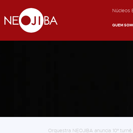
Núcleos E
QUEM SOM
Orquestra NEOJIBA anuncia 10ª turnê 