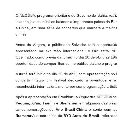
O NEOJIBA, programa prioritário do Governo da Bahia, realiza
levando jovens músicos baianos a importantes palcos da E
a China, em uma série de concertos que marcará a maior tur
chinês.
Antes da viagem, o público de Salvador terá a oportunid
apresentado na excursão internacional. A Orquestra NE
Queimado, como prévia da turnê: no dia 10 de abril, às 19h
oportunidade de compartilhar com o público baiano o progr
A turnê terá início no dia 25 de abril, com apresentação no
concerto integra um festival dedicado à juventude e é i
reconhecida internacionalmente por sua programação artístic
Após a apresentação em Frankfurt, a Orquestra NEOJIBA seg
Pequim, Xi
’
an, Tianjin e Shenzhen
, em algumas das princi
as comemorações do
Ano Brasil-China
e conta com apo
(Itamaraty)
e patrocínio da
BYD Auto do Brasil
, reforçan