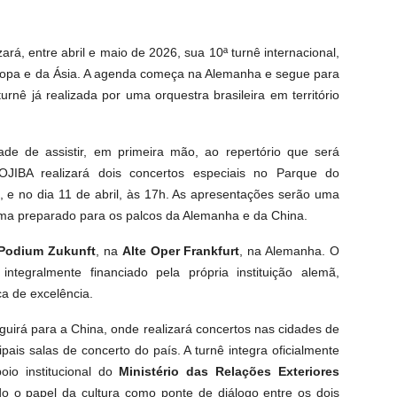
rá, entre abril e maio de 2026, sua 10ª turnê internacional,
uropa e da Ásia. A agenda começa na Alemanha e segue para
nê já realizada por uma orquestra brasileira em território
ade de assistir, em primeira mão, ao repertório que será
OJIBA realizará dois concertos especiais no Parque do
, e no dia 11 de abril, às 17h. As apresentações serão uma
ama preparado para os palcos da Alemanha e da China.
Podium Zukunft
, na
Alte Oper Frankfurt
, na Alemanha. O
ntegralmente financiado pela própria instituição alemã,
a de excelência.
uirá para a China, onde realizará concertos nas cidades de
pais salas de concerto do país. A turnê integra oficialmente
io institucional do
Minist
é
rio das Relações Exteriores
do o papel da cultura como ponte de diálogo entre os dois