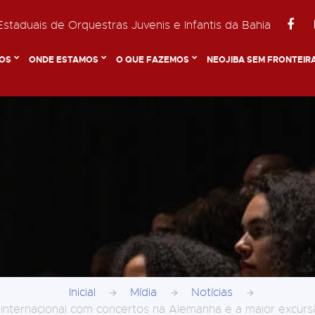
staduais de Orquestras Juvenis e Infantis da Bahia
OS
ONDE ESTAMOS
O QUE FAZEMOS
NEOJIBA SEM FRONTEIR
Inicial
Mídia
Notícias
internacional com concertos na Alemanha e a maior excursã