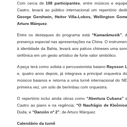
Com cerca de
108 participantes
, entre músicos e equip
Castro, levará ao público internacional um repertório d
George Gershwin, Heitor Villa-Lobos, Wellington Gom
Arturo M
á
rquez
.
Entre os destaques do programa está
“
Kamará
musik
”
, 
presença especial nas apresentações na China. O instrumento
à identidade da Bahia, levará aos palcos chineses uma son
sinfônica em um gesto artístico de forte valor simbólico.
A peça terá como solista o percussionista baiano
Raysson 
e, quatro anos depois, já integrava a principal orquestra 
músicos baianos e retorna a uma turnê internacional do N
primeira vez, um solo de berimbau com orquestra.
O repertório inclui ainda obras como
“
Abertura Cubana
”
Castro ao piano e na regência;
“
O Naufr
ágio de Kleônic
Duda; e
“
Danz
ón nº 2”
, de Arturo Márquez.
Calendário da turnê