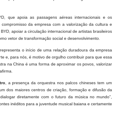
YD, que apoia as passagens aéreas internacionais e os
a o compromisso da empresa com a valorização da cultura e
YD, apoiar a circulação internacional de artistas brasileiros
omo vetor de transformação social e desenvolvimento.
o representa o início de uma relação duradoura da empresa
rte e, para nós, é motivo de orgulho contribuir para que essa
estra na China é uma forma de aproximar os povos, valorizar
afirma.
tro
, a presença da orquestra nos palcos chineses tem um
 um dos maiores centros de criação, formação e difusão da
 dialogar diretamente com o futuro da música no mundo”,
ontes inéditos para a juventude musical baiana e certamente