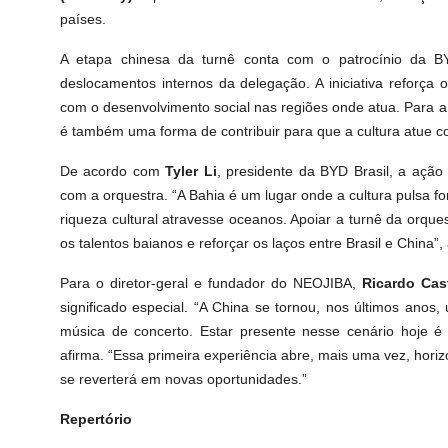
países.
A etapa chinesa da turnê conta com o patrocínio da B
deslocamentos internos da delegação. A iniciativa reforç
com o desenvolvimento social nas regiões onde atua. Para a B
é também uma forma de contribuir para que a cultura atue c
De acordo com
Tyler Li
, presidente da BYD Brasil, a açã
com a orquestra.
“
A Bahia é um lugar onde a cultura pulsa fo
riqueza cultural atravesse oceanos. Apoiar a turnê da orqu
os talentos baianos e reforçar os laços entre Brasil e China”, 
Para o diretor-geral e fundador do NEOJIBA,
Ricardo Cas
significado especial.
“
A China se tornou, nos últimos anos,
música de concerto. Estar presente nesse cenário hoje é
afirma.
“
Essa primeira experiência abre, mais uma vez, horiz
se reverterá em novas oportunidades.”
Repertório