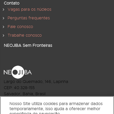
Contato
Vagas para os núcleos
Perguntas frequentes
Fale conosco
Trabalhe conosco
NEOJIBA Sem Fronteiras
Largo do Queimado, 146
, Lapinha
CEP:
40.328-155
Salvador, Bahia, Brasil
Telefone:(71) 3044-2959
Nosso Site utiliza cookies para armazenar dados
temporariamente, isso ajuda a oferecer melhor
R.Monte Castelo Nº 62, Bairro Barbalho