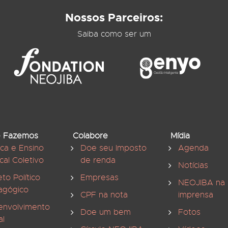
Nossos Parceiros:
Saiba como ser um
 Fazemos
Colabore
Mídia
ica e Ensino
Doe seu Imposto
Agenda
cal Coletivo
de renda
Notícias
eto Político
Empresas
NEOJIBA na
agógico
CPF na nota
imprensa
envolvimento
Doe um bem
Fotos
al