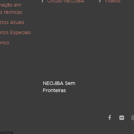
Círculo NEOJIBA
Vídeos
mação em
s técnicas
etos Atuais
etos Especiais
órico
NEOJIBA Sem
Fronteiras
apinha