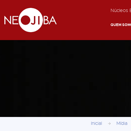
Núcleos E
QUEM SOM
Inicial
Mídia