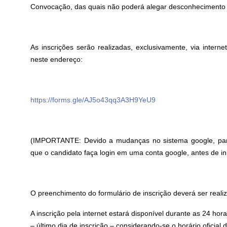
Convocação, das quais não poderá alegar desconhecimento
As inscrições serão realizadas, exclusivamente, via intern
neste endereço:
https://forms.gle/AJ5o43qq3A3H9YeU9
(IMPORTANTE: Devido a mudanças no sistema google, para 
que o candidato faça login em uma conta google, antes de in
O preenchimento do formulário de inscrição deverá ser real
A inscrição pela internet estará disponível durante as 24 hor
– último dia de inscrição – considerando-se o horário oficial d