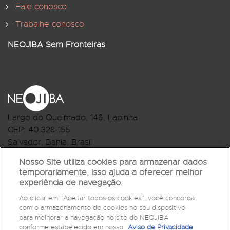
Fale conosco
Trabalhe conosco
NEOJIBA Sem Fronteiras
Largo do Queimado, 146
, Lapinha
CEP:
40.328-155
Salvador, Bahia, Brasil
Telefone:(71) 3044-2959
Nosso Site utiliza cookies para armazenar dados
temporariamente, isso ajuda a oferecer melhor
R.Monte Castelo Nº 62, Bairro Barbalho
experiência de navegação.
CEP: 40.301-210
Ao clicar em “Aceitar todos os cookies”, você concorda
Salvador, Bahia, Brasil
com o armazenamento de cookies no seu dispositivo
Telefone:(71) 3032-1073
para melhorar a navegação no site do NEOJIBA
conforme estabelecido em nosso
Aviso de Privacidade