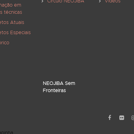
Círculo NEOJIBA
Vídeos
mação em
s técnicas
etos Atuais
etos Especiais
órico
NEOJIBA Sem
Fronteiras
apinha