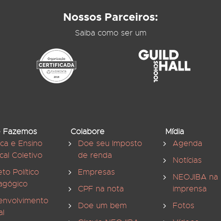
Nossos Parceiros:
Saiba como ser um
 Fazemos
Colabore
Mídia
ica e Ensino
Doe seu Imposto
Agenda
cal Coletivo
de renda
Notícias
eto Político
Empresas
NEOJIBA na
agógico
CPF na nota
imprensa
envolvimento
Doe um bem
Fotos
al