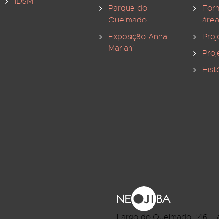
IDSM
Parque do
For
Queimado
área
Exposição Anna
Proj
Mariani
Proj
Hist
Largo do Queimado, 146
, L