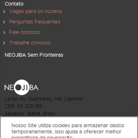
Contato
Vagas para os núcleos
Perguntas frequentes
Fale conosco
Trabalhe conosco
NEOJIBA Sem Fronteiras
Largo do Queimado, 146
, Lapinha
CEP:
40.328-155
Salvador, Bahia, Brasil
Telefone:(71) 3044-2959
Nosso Site utiliza cookies para armazenar dados
temporariamente, isso ajuda a oferecer melhor
R.Monte Castelo Nº 62, Bairro Barbalho