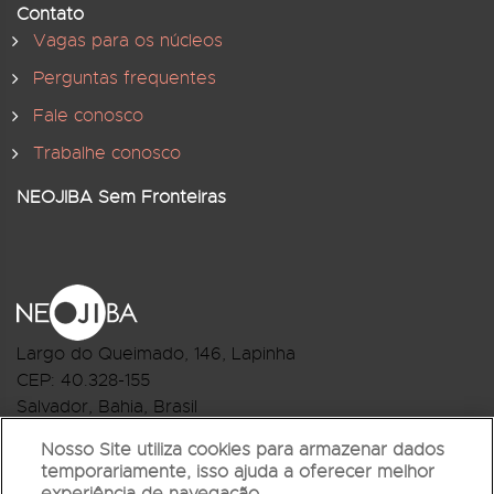
Contato
Vagas para os núcleos
Perguntas frequentes
Fale conosco
Trabalhe conosco
NEOJIBA Sem Fronteiras
Largo do Queimado, 146
, Lapinha
CEP:
40.328-155
Salvador, Bahia, Brasil
Telefone:(71) 3044-2959
Nosso Site utiliza cookies para armazenar dados
temporariamente, isso ajuda a oferecer melhor
R.Monte Castelo Nº 62, Bairro Barbalho