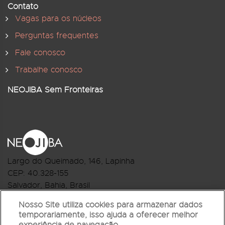
Contato
Vagas para os núcleos
Perguntas frequentes
Fale conosco
Trabalhe conosco
NEOJIBA Sem Fronteiras
Largo do Queimado, 146
, Lapinha
CEP:
40.328-155
Salvador, Bahia, Brasil
Telefone:(71) 3044-2959
Nosso Site utiliza cookies para armazenar dados
temporariamente, isso ajuda a oferecer melhor
R.Monte Castelo Nº 62, Bairro Barbalho