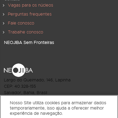
Vagas para os núcleos
Perguntas frequentes
Fale conosco
Trabalhe conosco
NEOJIBA Sem Fronteiras
Largo do Queimado, 146
, Lapinha
CEP:
40.328-155
Salvador, Bahia, Brasil
Telefone:(71) 3044-2959
Nosso Site utiliza cookies para armazenar dados
temporariamente, isso ajuda a oferecer melhor
R.Monte Castelo Nº 62, Bairro Barbalho
experiência de navegação.
CEP: 40.301-210