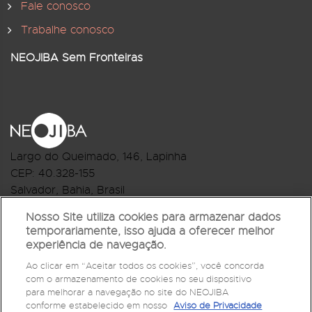
Fale conosco
Trabalhe conosco
NEOJIBA Sem Fronteiras
Largo do Queimado, 146
, Lapinha
CEP:
40.328-155
Salvador, Bahia, Brasil
Telefone:(71) 3044-2959
Nosso Site utiliza cookies para armazenar dados
temporariamente, isso ajuda a oferecer melhor
R.Monte Castelo Nº 62, Bairro Barbalho
experiência de navegação.
CEP: 40.301-210
Ao clicar em “Aceitar todos os cookies”, você concorda
Salvador, Bahia, Brasil
com o armazenamento de cookies no seu dispositivo
Telefone:(71) 3032-1073
para melhorar a navegação no site do NEOJIBA
conforme estabelecido em nosso
Aviso de Privacidade