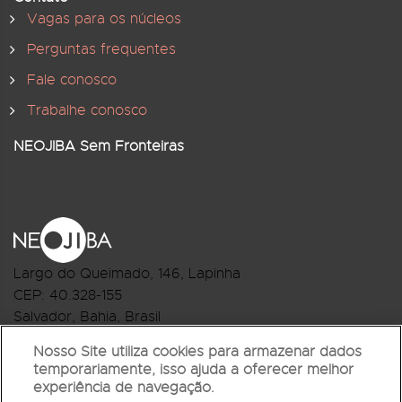
Vagas para os núcleos
Perguntas frequentes
Fale conosco
Trabalhe conosco
NEOJIBA Sem Fronteiras
Largo do Queimado, 146
, Lapinha
CEP:
40.328-155
Salvador, Bahia, Brasil
Telefone:(71) 3044-2959
Nosso Site utiliza cookies para armazenar dados
temporariamente, isso ajuda a oferecer melhor
R.Monte Castelo Nº 62, Bairro Barbalho
experiência de navegação.
CEP: 40.301-210