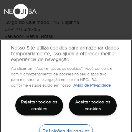
Largo do Queimado, 146
, Lapinha
CEP:
40.328-155
Salvador, Bahia, Brasil
Telefone:(71) 3044-2959
Nosso Site utiliza cookies para armazenar dados
temporariamente, isso ajuda a oferecer melhor
R.Monte Castelo Nº 62, Bairro Barbalho
experiência de navegação.
CEP: 40.301-210
Ao clicar em “Aceitar todos os cookies”, você concorda
Salvador, Bahia, Brasil
com o armazenamento de cookies no seu dispositivo
Telefone:(71) 3032-1073
para melhorar a navegação no site do NEOJIBA
conforme estabelecido em nosso
Aviso de Privacidade
Rejeitar todos os
Aceitar todos os
cookies
cookies
Definições de cookies