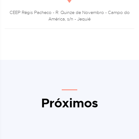
CEEP Régis Pacheco - R. Quinze de Novembro - Campo do
América, s/n - Jequié
Próximos