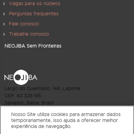
Vagas para os núcleos
Perguntas frequentes
Fale conosco
Trabalhe conosco
NEOJIBA Sem Fronteiras
Largo do Queimado, 146
, Lapinha
CEP:
40.328-155
Salvador, Bahia, Brasil
Telefone:(71) 3044-2959
Nosso Site utiliza cookies para armazenar dados
temporariamente, isso ajuda a oferecer melhor
R.Monte Castelo Nº 62, Bairro Barbalho
experiência de navegação.
CEP: 40.301-210