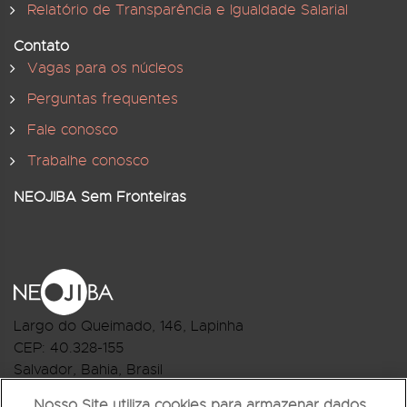
Relatório de Transparência e Igualdade Salarial
Contato
Vagas para os núcleos
Perguntas frequentes
Fale conosco
Trabalhe conosco
NEOJIBA Sem Fronteiras
Largo do Queimado, 146
, Lapinha
CEP:
40.328-155
Salvador, Bahia, Brasil
Telefone:(71) 3044-2959
Nosso Site utiliza cookies para armazenar dados