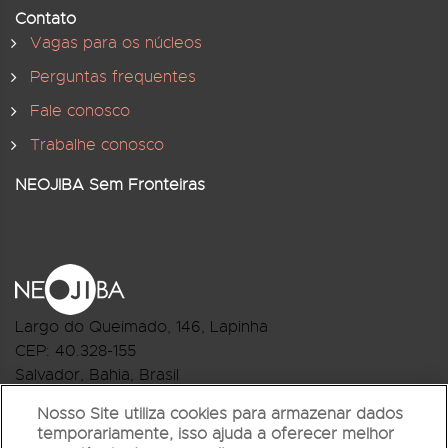
Contato
Vagas para os núcleos
Perguntas frequentes
Fale conosco
Trabalhe conosco
NEOJIBA Sem Fronteiras
Largo do Queimado, 146
, Lapinha
CEP:
40.328-155
Salvador, Bahia, Brasil
Telefone:(71) 3044-2959
Nosso Site utiliza cookies para armazenar dados
temporariamente, isso ajuda a oferecer melhor
R.Monte Castelo Nº 62, Bairro Barbalho