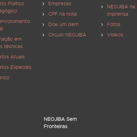
eto Político
Empresas
NEOJIBA na
agógico
CPF na nota
imprensa
envolvimento
Doe um bem
Fotos
al
Círculo NEOJIBA
Vídeos
mação em
s técnicas
etos Atuais
etos Especiais
órico
NEOJIBA Sem
Fronteiras