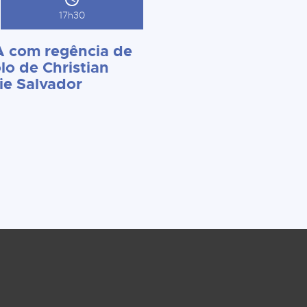
17h30
 com regência de
lo de Christian
ie Salvador