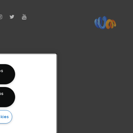
os
os
kies