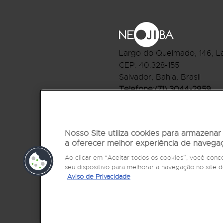
Largo do Queimado, 146
, L
CEP:
40.328-155
Salvador, Bahia, Brasil
Telefone:(71) 3044-2959
R.Monte Castelo Nº 62, Bai
CEP: 40.301-210
Salvador, Bahia, Brasil
Nosso Site utiliza cookies para armazena
a oferecer melhor experiência de navega
Telefone:(71) 3032-1073
Ao clicar em “Aceitar todos os cookies”, você co
seu dispositivo para melhorar a navegação no sit
Aviso de Privacidade