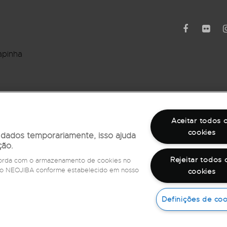
apinha
rro Barbalho
Aceitar todos 
cookies
r dados temporariamente, isso ajuda
ção.
Rejeitar todos 
ncorda com o armazenamento de cookies no
e do NEOJIBA conforme estabelecido em nosso
cookies
©
2026
Todos os direitos reservados
Definições de coo
Fale com a Ouvidoria,
ligue 162