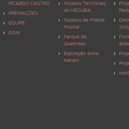
RICARDO CASTRO
Núcleos Territoriais
Proj
do NEOJIBA
Ped
PREMIAÇÕES
Núcleos de Prática
Des
EQUIPE
Musical
Soci
IDSM
Parque do
For
Queimado
área
Exposição Anna
Proj
Mariani
Proj
Hist