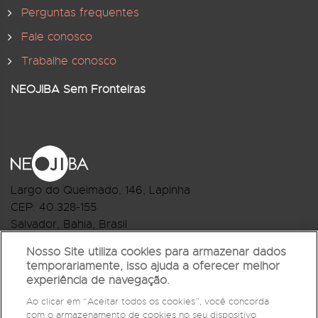
Perguntas frequentes
Fale conosco
Trabalhe conosco
NEOJIBA Sem Fronteiras
Largo do Queimado, 146
, Lapinha
CEP:
40.328-155
Salvador, Bahia, Brasil
Telefone:(71) 3044-2959
Nosso Site utiliza cookies para armazenar dados
temporariamente, isso ajuda a oferecer melhor
R.Monte Castelo Nº 62, Bairro Barbalho
experiência de navegação.
CEP: 40.301-210
Ao clicar em “Aceitar todos os cookies”, você concorda
Salvador, Bahia, Brasil
com o armazenamento de cookies no seu dispositivo