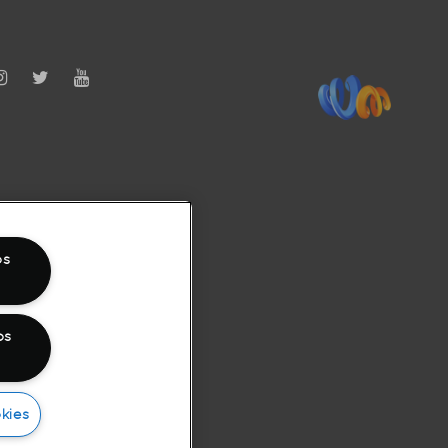
os
os
kies