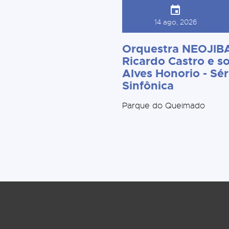
14 ago, 2026
Orquestra NEOJIBA
Ricardo Castro e so
Alves Honorio - Sér
Sinfônica
Parque do Queimado