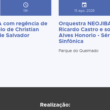
19h
15 ago, 2026
 com regência de
Orquestra NEOJIBA
lo de Christian
Ricardo Castro e so
ie Salvador
Alves Honorio - Sér
Sinfônica
Parque do Queimado
Realização: