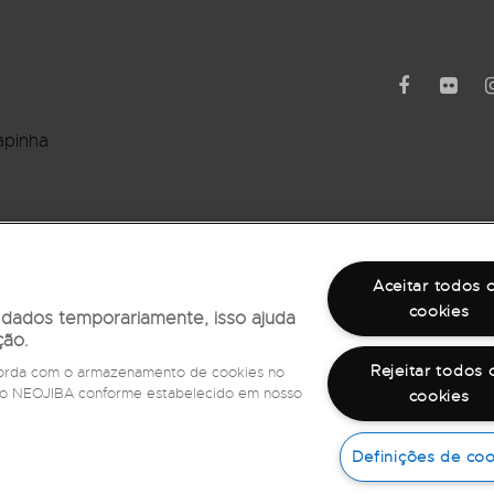
apinha
rro Barbalho
Aceitar todos 
cookies
r dados temporariamente, isso ajuda
ção.
Rejeitar todos 
ncorda com o armazenamento de cookies no
e do NEOJIBA conforme estabelecido em nosso
cookies
©
2026
Todos os direitos reservados
Definições de coo
Fale com a Ouvidoria,
ligue 162