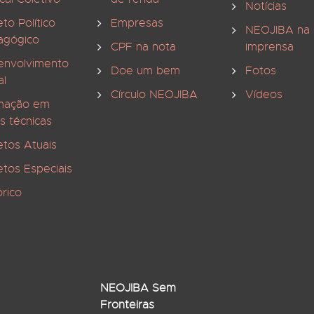
Notícias
eto Político
Empresas
NEOJIBA na
agógico
CPF na nota
imprensa
envolvimento
Doe um bem
Fotos
al
Círculo NEOJIBA
Vídeos
mação em
s técnicas
etos Atuais
etos Especiais
órico
NEOJIBA Sem
Fronteiras