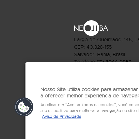
Largo do Queimado, 146
, L
CEP:
40.328-155
Salvador, Bahia, Brasil
Telefone:(71) 3044-2959
R.Monte Castelo Nº 62, Bai
CEP: 40.301-210
Salvador, Bahia, Brasil
Nosso Site utiliza cookies para armazena
a oferecer melhor experiência de navega
Telefone:(71) 3032-1073
Ao clicar em “Aceitar todos os cookies”, você co
seu dispositivo para melhorar a navegação no sit
Aviso de Privacidade