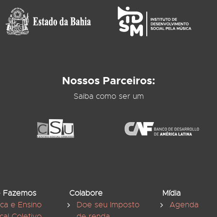
Nossos Parceiros:
Saiba como ser um
 Fazemos
Colabore
Mídia
ica e Ensino
Doe seu Imposto
Agenda
cal Coletivo
de renda