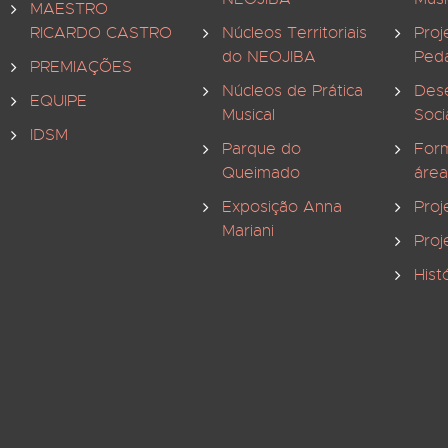
MAESTRO
RICARDO CASTRO
Núcleos Territoriais
Proj
do NEOJIBA
Ped
PREMIAÇÕES
Núcleos de Prática
Des
EQUIPE
Musical
Soci
IDSM
Parque do
For
Queimado
área
Exposição Anna
Proj
Mariani
Proj
Hist