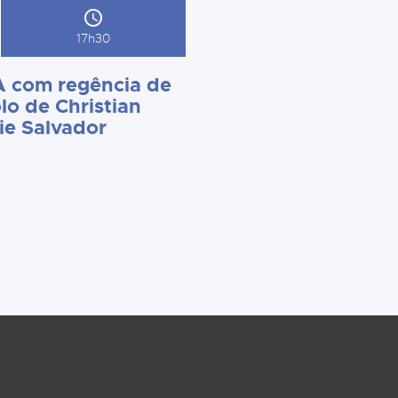
17h30
 com regência de
lo de Christian
ie Salvador