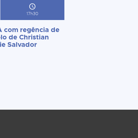
17h30
 com regência de
lo de Christian
ie Salvador