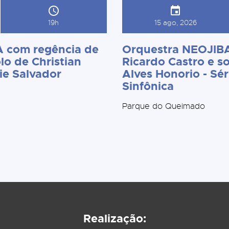
19h
15 ago, 2026
 com regência de
Orquestra NEOJIBA
lo de Christian
Ricardo Castro e so
ie Salvador
Alves Honorio - Sér
Sinfônica
Parque do Queimado
Realização: