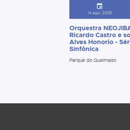
14 ago, 2026
Orquestra NEOJIBA
Ricardo Castro e so
Alves Honorio - Sér
Sinfônica
Parque do Queimado