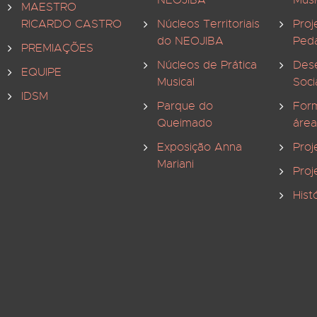
NEOJIBA
Musi
MAESTRO
RICARDO CASTRO
Núcleos Territoriais
Proj
do NEOJIBA
Ped
PREMIAÇÕES
Núcleos de Prática
Des
EQUIPE
Musical
Soci
IDSM
Parque do
For
Queimado
área
Exposição Anna
Proj
Mariani
Proj
Hist