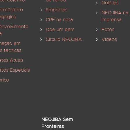
cal Coletivo
de renda
Notícias
eto Político
Empresas
NEOJIBA na
agógico
CPF na nota
imprensa
envolvimento
Doe um bem
Fotos
al
Círculo NEOJIBA
Vídeos
mação em
s técnicas
etos Atuais
etos Especiais
órico
NEOJIBA Sem
Fronteiras