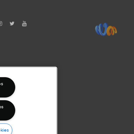
os
os
kies