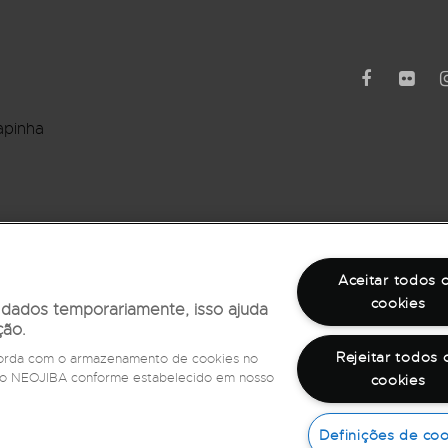
apinha
rro Barbalho
Aceitar todos 
cookies
r dados temporariamente, isso ajuda
ção.
Rejeitar todos 
ncorda com o armazenamento de cookies no
e do NEOJIBA conforme estabelecido em nosso
cookies
©
2026
Todos os direitos reservados
Fale com a Ouvidoria,
ligue 162
Definições de coo