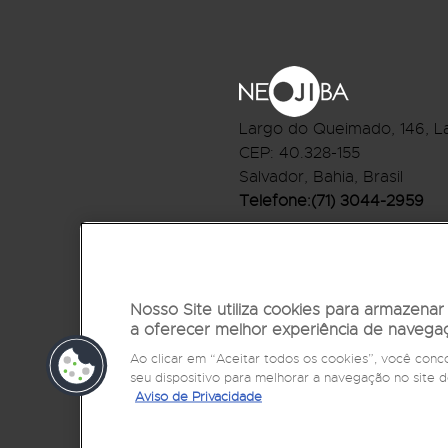
Largo do Queimado, 146
, L
CEP:
40.328-155
Salvador, Bahia, Brasil
Telefone:(71) 3044-2959
R.Monte Castelo Nº 62, Bai
CEP: 40.301-210
Salvador, Bahia, Brasil
Nosso Site utiliza cookies para armazena
Telefone:(71) 3032-1073
a oferecer melhor experiência de navega
Ao clicar em “Aceitar todos os cookies”, você co
seu dispositivo para melhorar a navegação no sit
Aviso de Privacidade