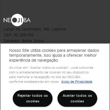
Largo do Queimado, 146
, Lapinha
CEP:
40.328-155
Salvador, Bahia, Brasil
Telefone:(71) 3044-2959
Nosso Site utiliza cookies para armazenar dados
temporariamente, isso ajuda a oferecer melhor
R.Monte Castelo Nº 62, Bairro Barbalho
experiência de navegação.
CEP: 40.301-210
Ao clicar em “Aceitar todos os cookies”, você concorda
Salvador, Bahia, Brasil
com o armazenamento de cookies no seu dispositivo
Telefone:(71) 3032-1073
para melhorar a navegação no site do NEOJIBA
conforme estabelecido em nosso
Aviso de Privacidade
Rejeitar todos os
Aceitar todos os
cookies
cookies