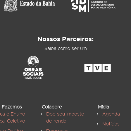
Nossos Parceiros:
Saiba como ser um
 Fazemos
Colabore
Mídia
ica e Ensino
Doe seu Imposto
Agenda
cal Coletivo
de renda
Notícias
eto Político
Empresas