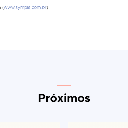
 (
www.sympla.com.br
)
Próximos