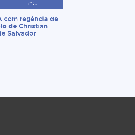
17h30
 com regência de
lo de Christian
ie Salvador