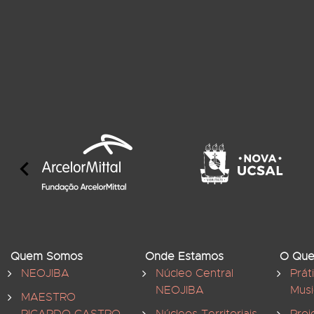
Quem Somos
Onde Estamos
O Que
NEOJIBA
Núcleo Central
Prát
NEOJIBA
Musi
MAESTRO
RICARDO CASTRO
Núcleos Territoriais
Proj