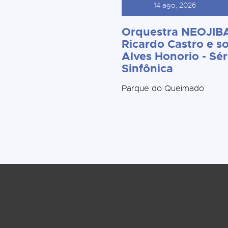
14 ago, 2026
Orquestra NEOJIBA
Ricardo Castro e so
Alves Honorio - Sér
Sinfônica
Parque do Queimado