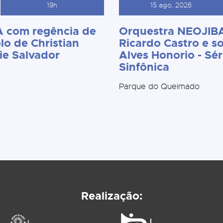
19h
15 ago, 2026
 com regência de
Orquestra NEOJIBA
lo de Christian
Ricardo Castro e so
ie Salvador
Alves Honorio - Sér
Sinfônica
Parque do Queimado
Realização: