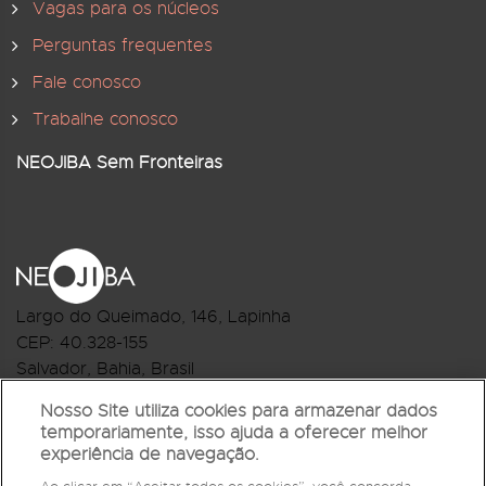
Vagas para os núcleos
Perguntas frequentes
Fale conosco
Trabalhe conosco
NEOJIBA Sem Fronteiras
Largo do Queimado, 146
, Lapinha
CEP:
40.328-155
Salvador, Bahia, Brasil
Telefone:(71) 3044-2959
Nosso Site utiliza cookies para armazenar dados
temporariamente, isso ajuda a oferecer melhor
R.Monte Castelo Nº 62, Bairro Barbalho
experiência de navegação.
CEP: 40.301-210