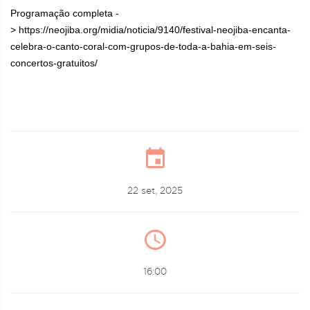
Programação completa -
> https://neojiba.org/midia/noticia/9140/festival-neojiba-encanta-
celebra-o-canto-coral-com-grupos-de-toda-a-bahia-em-seis-
concertos-gratuitos/
22 set, 2025
16:00