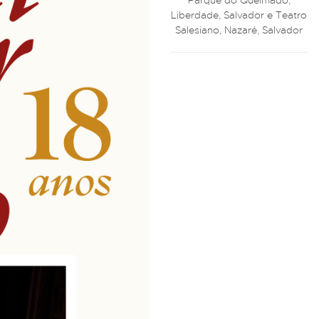
Liberdade, Salvador e Teatro
Salesiano, Nazaré, Salvador