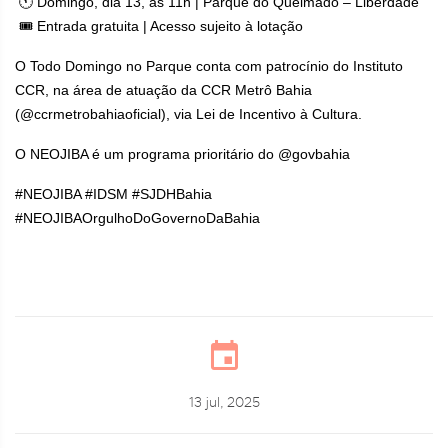
🕚 Domingo, dia 13, às 11h | Parque do Queimado – Liberdade
🎟 Entrada gratuita | Acesso sujeito à lotação
O Todo Domingo no Parque conta com patrocínio do Instituto
CCR, na área de atuação da CCR Metrô Bahia
(@ccrmetrobahiaoficial), via Lei de Incentivo à Cultura.
O NEOJIBA é um programa prioritário do @govbahia
#NEOJIBA #IDSM #SJDHBahia
#NEOJIBAOrgulhoDoGovernoDaBahia
13 jul, 2025