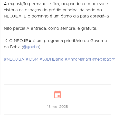
A exposição permanece fixa, ocupando com beleza e
história os espaços do prédio principal da sede do
NEOJIBA. E o domingo é um ótimo dia para apreciá-la
Não perca! A entrada, como sempre, é gratuita.
🔖 O NEOJIBA é um programa prioritário do Governo
da Bahia (
@govba
).
#NEOJIBA
#IDSM
#SJDHBahia
#AnnaMariani
#neojibaor
18 mai, 2025